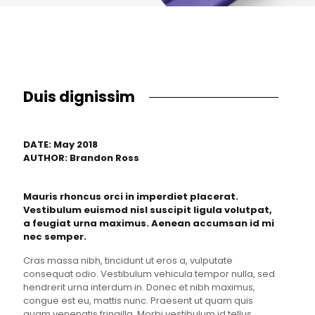
Duis dignissim
DATE: May 2018
AUTHOR: Brandon Ross
Mauris rhoncus orci in imperdiet placerat.
Vestibulum euismod nisl suscipit ligula volutpat,
a feugiat urna maximus. Aenean accumsan id mi
nec semper.
Cras massa nibh, tincidunt ut eros a, vulputate
consequat odio. Vestibulum vehicula tempor nulla, sed
hendrerit urna interdum in. Donec et nibh maximus,
congue est eu, mattis nunc. Praesent ut quam quis
quam venenatis fringilla. Morbi vestibulum id tellus