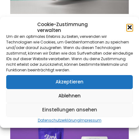
Cookie-Zustimmung
verwalten
Lorem ipsum dolor sit amet, consectetur adipiscing elit.
Um dir ein optimales Erlebnis zu bieten, verwenden wir
Nulla mauris dolor, gravida a varius blandit, auctor eget
Technologien wie Cookies, um Geräteinformationen zu speichern
purus. Phasellus scelerisque sapien sit amet mauris
und/oder darauf zuzugreifen. Wenn du diesen Technologien
laoreet, eget scelerisque nunc cursus. Duis ultricies
zustimmst, können wir Daten wie das Surfverhalten oder eindeutige
malesuada leo vel aliquet. Curabitur rutrum porta dui eget
IDs auf dieser Website verarbeiten. Wenn du deine Zustimmung
nicht erteilst oder zurückziehst, können bestimmte Merkmale und
mollis.
Funktionen beeinträchtigt werden.
Nullam lacinia dictum auctor. Class aptent taciti sociosqu
ad litora torquent per conubia nostra, per inceptos
Akzeptieren
himenaeos. Orci varius natoque penatibus et magnis dis
parturient montes, nascetur ridiculus mus.
Ablehnen
Einstellungen ansehen
Datenschutzerklärung
Impressum