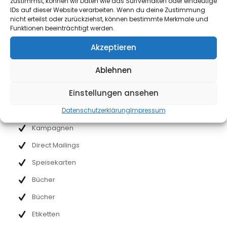
zustimmst, können wir Daten wie das Surfverhalten oder eindeutige
Visitenkarten
IDs auf dieser Website verarbeiten. Wenn du deine Zustimmung
nicht erteilst oder zurückziehst, können bestimmte Merkmale und
Flyer
Funktionen beeinträchtigt werden.
Plakate
Akzeptieren
Broschüren
Ablehnen
Planen
Einstellungen ansehen
Geschäftspapiere
Datenschutzerklärung
Impressum
Aufkleber
Kampagnen
Direct Mailings
Speisekarten
Bücher
Bücher
Etiketten